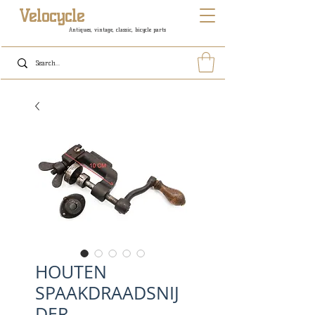
Velocycle
Antiques, vintage, classic, bicycle parts
HOUTEN
SPAAKDRAADSNIJ
DER