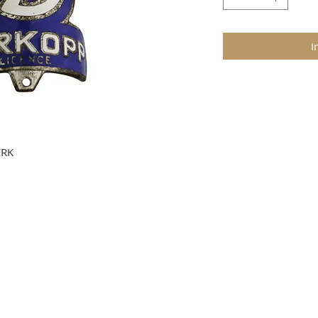
I
ERK