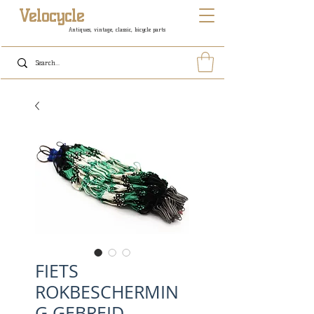
Velocycle
Antiques, vintage, classic, bicycle parts
FIETS
ROKBESCHERMIN
G GEBREID