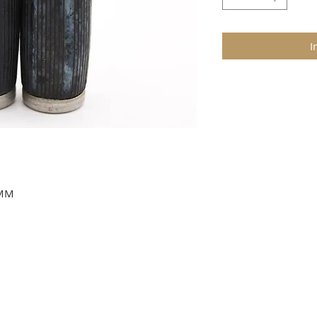
I
2MM