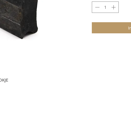
I
OKJE