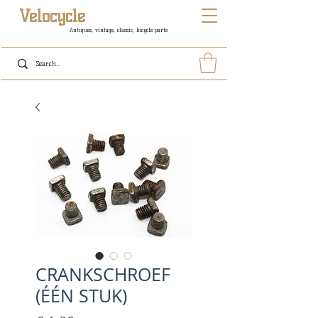
Velocycle
Antiques, vintage, classic, bicycle parts
CRANKSCHROEF
(ÉÉN STUK)