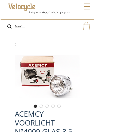
Velocycle
Antiques, vintage, classic, bicycle parts
ACEMCY
VOORLICHT
N°4009 GLAS 8,5